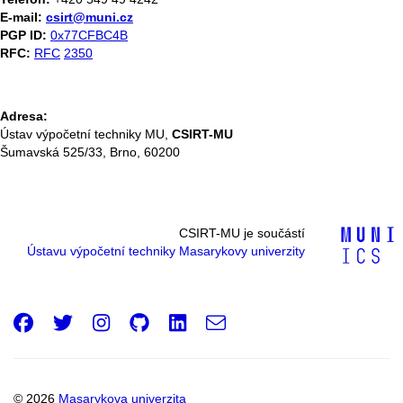
E-mail:
csirt@muni.cz
PGP ID:
0x77CFBC4B
RFC:
RFC
2350
Adresa:
Ústav výpočetní techniky MU,
CSIRT-MU
Šumavská 525/33, Brno, 60200
CSIRT-MU je součástí
Ústavu výpočetní techniky Masarykovy univerzity
Facebook
Twitter
Instagram
GitHub
LinkedIn
e-
Email
mail
© 2026
Masarykova univerzita