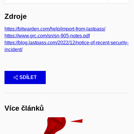
Zdroje
https://bitwarden.com/help/import-from-lastpass/
https://www.grc.com/sn/sn-905-notes.pdf
https://blog.lastpass.com/2022/12/notice-of-recent-security-
incident/
SDÍLET
Více článků