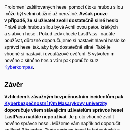
Prolomení zašifrovaných hesel pomocí útoku hrubou silou
může být velmi obtížné až nereálné.
Avšak pouze
v případě, že si uživatel zvolil dostatečně silné heslo
.
Právě útok hrubou silou bývá Achillovou patou krátkých
a slabých hesel. Pokud tedy chcete LastPass i nadále
používat, důrazně doporučujeme si nastavit hlavní heslo ke
správci hesel tak, aby bylo dostatečně silné. Také je
vhodné si nastavit i dvoufázové ověření. S vytvořením
nového a silného hesla vám pak pomůže kurz
Kyberkompas
.
Závěr
Vzhledem k závažným bezpečnostním incidentům pak
Kyberbezpečnostní tým Masarykovy univerzity
doporučuje všem stávajícím uživatelům správce hesel
LastPass nadále nepoužívat
. Je proto vhodné zvolit
nového správce hesel. Můžeme vám například doporučit