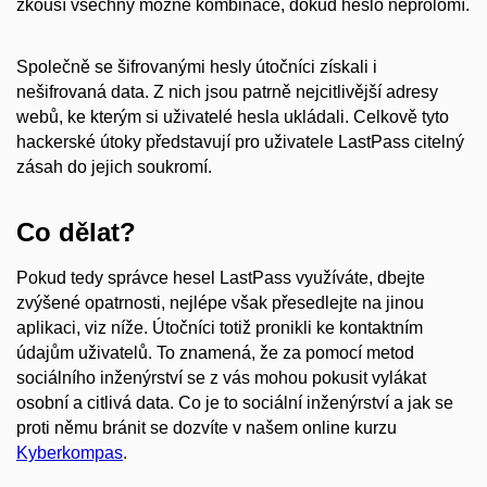
zkouší všechny možné kombinace, dokud heslo neprolomí.
Společně se šifrovanými hesly útočníci získali i
nešifrovaná data. Z nich jsou patrně nejcitlivější adresy
webů, ke kterým si uživatelé hesla ukládali. Celkově tyto
hackerské útoky představují pro uživatele LastPass citelný
zásah do jejich soukromí.
Co dělat?
Pokud tedy správce hesel LastPass využíváte, dbejte
zvýšené opatrnosti, nejlépe však přesedlejte na jinou
aplikaci, viz níže. Útočníci totiž pronikli ke kontaktním
údajům uživatelů. To znamená, že za pomocí metod
sociálního inženýrství se z vás mohou pokusit vylákat
osobní a citlivá data. Co je to sociální inženýrství a jak se
proti němu bránit se dozvíte v našem online kurzu
Kyberkompas
.