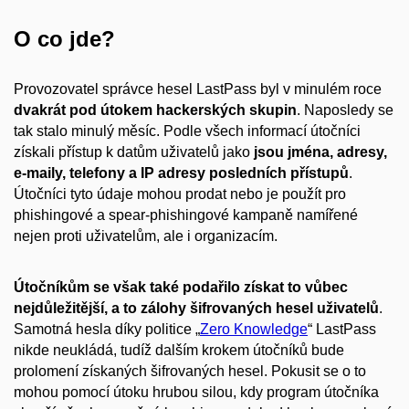
O co jde?
Provozovatel správce hesel LastPass byl v minulém roce
dvakrát pod útokem hackerských skupin
. Naposledy se
tak stalo minulý měsíc. Podle všech informací útočníci
získali přístup k datům uživatelů jako
jsou jména, adresy,
e-maily, telefony a IP adresy posledních přístupů
.
Útočníci tyto údaje mohou prodat nebo je použít pro
phishingové a spear-phishingové kampaně namířené
nejen proti uživatelům, ale i organizacím.
Útočníkům se však také podařilo získat to vůbec
nejdůležitější, a to zálohy šifrovaných hesel uživatelů
.
Samotná hesla díky politice „
Zero Knowledge
“ LastPass
nikde neukládá, tudíž dalším krokem útočníků bude
prolomení získaných šifrovaných hesel. Pokusit se o to
mohou pomocí útoku hrubou silou, kdy program útočníka